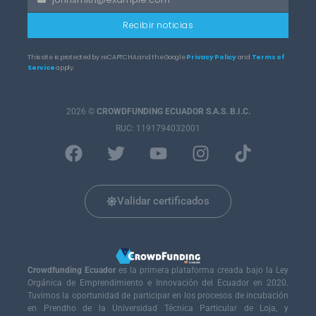
Your
email
Recibir noticias
This site is protected by reCAPTCHA and the Google
Privacy Policy
and
Terms of
Service
apply.
2026
©
CROWDFUNDING ECUADOR S.A.S. B.I.C.
RUC: 1191794032001
Validar certificados
Crowdfunding Ecuador
es la primera plataforma creada bajo la Ley
Orgánica de Emprendimiento e Innovación del Ecuador en 2020.
Tuvimos la oportunidad de participar en los procesos de incubación
en Prendho de la Universidad Técnica Particular de Loja, y