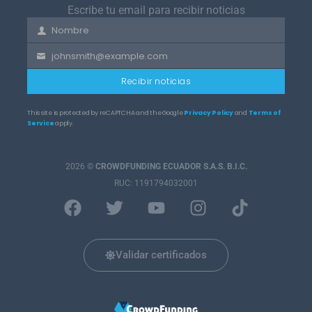
Escribe tu email para recibir noticias
Nombre
First
Name
johnsmith@example.com
Your
email
Recibir noticias
This site is protected by reCAPTCHA and the Google
Privacy Policy
and
Terms of
Service
apply.
2026
©
CROWDFUNDING ECUADOR S.A.S. B.I.C.
RUC: 1191794032001
Validar certificados