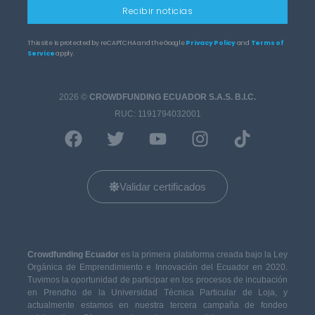
email
Recibir noticias
This site is protected by reCAPTCHA and the Google
Privacy Policy
and
Terms of
Service
apply.
2026
©
CROWDFUNDING ECUADOR S.A.S. B.I.C.
RUC: 1191794032001
Validar certificados
Crowdfunding Ecuador
es la primera plataforma creada bajo la Ley
Orgánica de Emprendimiento e Innovación del Ecuador en 2020.
Tuvimos la oportunidad de participar en los procesos de incubación
en Prendho de la Universidad Técnica Particular de Loja, y
actualmente estamos en nuestra tercera campaña de fondeo