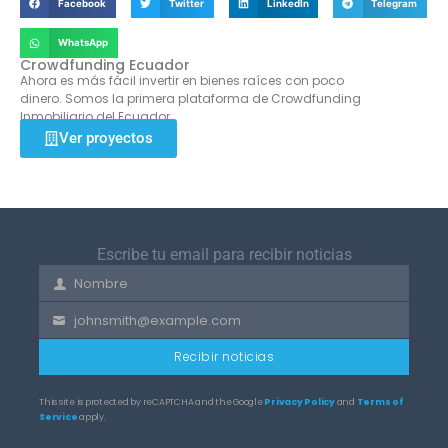
Facebook
Twitter
LinkedIn
Telegram
WhatsApp
Crowdfunding Ecuador
Ahora es más fácil invertir en bienes raíces con poco
dinero. Somos la primera plataforma de Crowdfunding
Inmobiliario del Ecuador.
Ver proyectos
Escribe tu email para recibir noticias
Nombre
First
Name
johnsmith@example.com
Your
email
Recibir noticias
This site is protected by reCAPTCHA and the Google
Privacy Policy
and
Terms of
Service
apply.